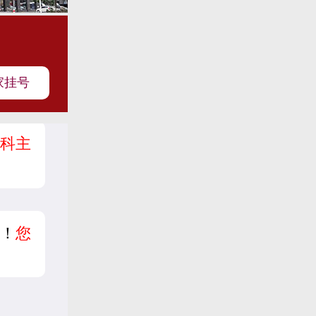
家挂号
科主
！
您